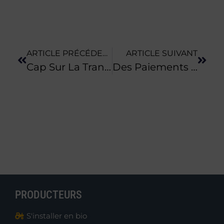
ARTICLE PRÉCÉDENT
ARTICLE SUIVANT
Cap Sur La Transmission Des Fermes Bio En Normandie | Le Renouvellement Des Générations En Agriculture : Un Enjeu De Politiques Publiques
Des Paiements Pour Services Environnementaux Spécifiques À Eau De Paris
PRODUCTEURS
S'installer en bio