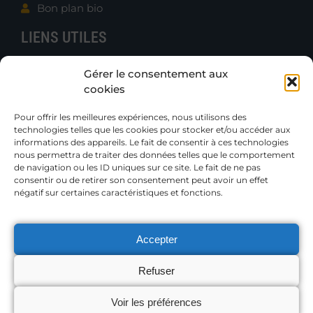
Bon plan bio
LIENS UTILES
Contacter B.e.N.
Gérer le consentement aux
Actualités
cookies
Boutique
Gazettes et Rapports
Pour offrir les meilleures expériences, nous utilisons des
technologies telles que les cookies pour stocker et/ou accéder aux
Publications techniques
informations des appareils. Le fait de consentir à ces technologies
Petites annonces
nous permettra de traiter des données telles que le comportement
de navigation ou les ID uniques sur ce site. Le fait de ne pas
consentir ou de retirer son consentement peut avoir un effet
Adhérer
négatif sur certaines caractéristiques et fonctions.
Accepter
MENTIONS LÉGALES
Refuser
Voir les préférences