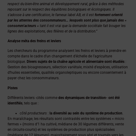
respect du bien-être animal et développement rural, grâce à des méthodes
reposant sur le respect des équilibres biologiques et écologiques. Il
s’adosse à une certification, le fameux label AB, et il est
fortement orienté
par les attentes des consommateurs… lesquels sont plus que jamais des «
consomm’acteurs »
tant il est vrai que la demande sociétale fait bouger les
lignes des exploitations, des filières et de la distribution.”
Analyse méta des freins et leviers
Les chercheurs du programme analysent les freins et leviers à prendre en
compte dans le cadre d’un changement d’échelle de l’agriculture
biologique.
Divers sujets de la chaîne agricole et alimentaire sont étudiés
:
Gestion des bioagresseurs, sélection variétale, mixité d’espèces, utilisation
d’huiles essentielles, qualités organoleptiques ou encore consentement à
payer chez les consommateurs.
Pistes
Différents leviers -cités comme
des dynamiques de transition- ont été
identifiés
, tels que :
côté producteurs
:
la diversité au sein du système de production
.
En maraîchage, les résultats sont contrastés entre les systèmes « micro
fermes » (moins d’1 ha cultivé, médiane de 30 légumes différents, vente
en circuits-courts) et les systèmes de production plus spécialisées
(médiane de 12 légumes), majoritairement sous abri et tournés vers les