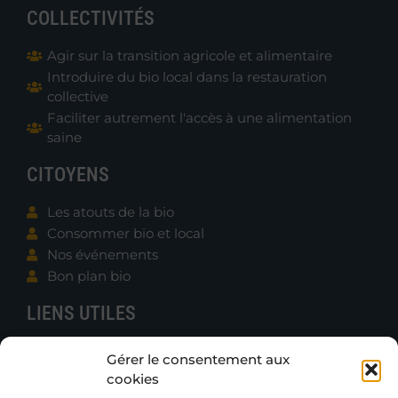
COLLECTIVITÉS
Agir sur la transition agricole et alimentaire
Introduire du bio local dans la restauration
collective
Faciliter autrement l'accès à une alimentation
saine
CITOYENS
Les atouts de la bio
Consommer bio et local
Nos événements
Bon plan bio
LIENS UTILES
Contacter B.e.N.
Gérer le consentement aux
Actualités
cookies
Boutique