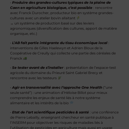
•
Produire des grandes-cultures typiques de la plaine de
Caen en agriculture biologique, c’est possible
: rencontre
avec Franck Durocher, producteur bio en système grandes-
cultures avec un atelier bovin allaitant
→ un système de production basé sur des leviers
agronomiques (diversification des cultures, apport de matière
organique, etc.)
•
L’AB fait partie intégrante du tissu économique local
:
interventions de Gilles Haelewyn et Adrien Bloux de la
Coopérative de Creully qui collecte une partie des céréales de
Franck
•
Se tester avant de s’installer
: présentation de l’espace-test
agricole du domaine du Prieuré Saint Gabriel Brecy et
rencontre avec les testeurs
•
Agir en transversalité avec l’approche One Health
(“une
seule santé”) : une animation d’Héloïse Billot pour mieux
comprendre les enjeux de santé liés à notre système
alimentaire et les intérêts de la bio
•
Etat de l’art scientifique pesticides & santé
: une conférence
de Pierre Lebailly, enseignant chercheur en santé publique à
l’INSERM pour objectiver les risques de maladies liés à
l’utilisation de pesticides en agriculture mais aussi en usage