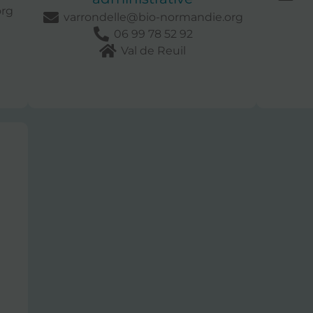
rg
varrondelle@bio-normandie.org
06 99 78 52 92
Val de Reuil