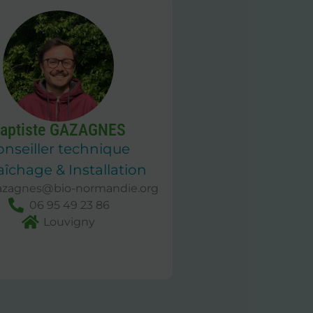
aptiste GAZAGNES
onseiller technique
îchage & Installation
azagnes@bio-normandie.org
06 95 49 23 86
Louvigny