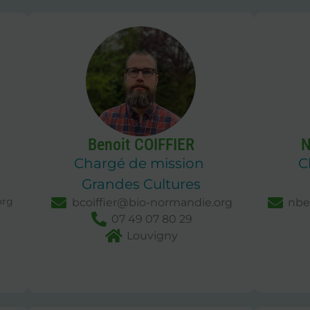
Benoit COIFFIER
N
Chargé de mission
C
Grandes Cultures
org
bcoiffier@bio-normandie.org
nbe
07 49 07 80 29
Louvigny