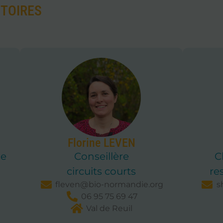
ITOIRES
Florine LEVEN
de
Conseillère
C
circuits courts
re
fleven@bio-normandie.org
s
06 95 75 69 47
Val de Reuil