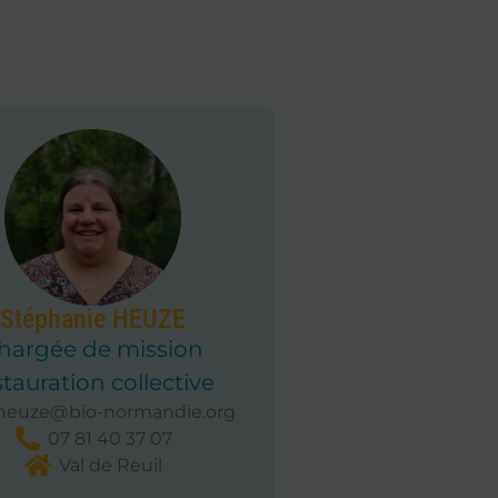
Stéphanie HEUZE
hargée de mission
stauration collective
heuze@bio-normandie.org
07 81 40 37 07
Val de Reuil