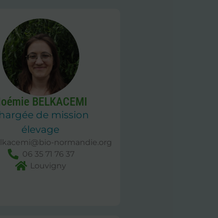
oémie BELKACEMI
hargée de mission
élevage
lkacemi@bio-normandie.org
06 35 71 76 37
Louvigny