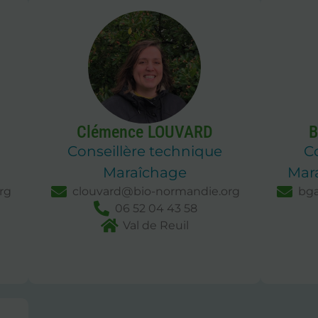
Clémence LOUVARD
B
Conseillère technique
C
Maraîchage
Mara
rg
clouvard@bio-normandie.org
bg
06 52 04 43 58
Val de Reuil