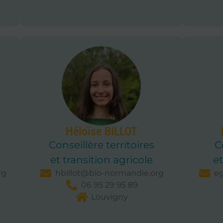
Héloïse BILLOT
Conseillère territoires
C
et transition agricole
et
rg
hbillot@bio-normandie.org
eg
06 95 29 95 89
Louvigny