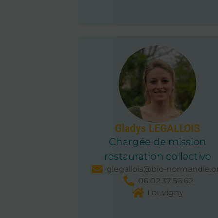
Gladys LEGALLOIS
Chargée de mission
restauration collective
glegallois@bio-normandie.o
06 02 37 56 62
Louvigny