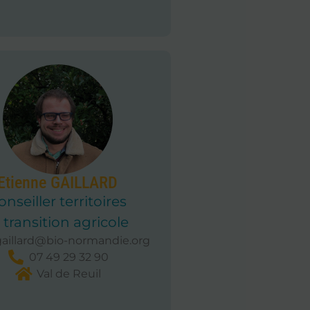
Etienne GAILLARD
onseiller territoires
 transition agricole
aillard@bio-normandie.org
07 49 29 32 90
Val de Reuil