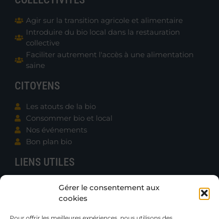
Agir sur la transition agricole et alimentaire
Introduire du bio local dans la restauration
collective
Faciliter autrement l'accès à une alimentation
saine
CITOYENS
Les atouts de la bio
Consommer bio et local
Nos événements
Bon plan bio
LIENS UTILES
Contacter B.e.N.
Gérer le consentement aux
Actualités
cookies
Boutique
Gazettes et Rapports
Pour offrir les meilleures expériences, nous utilisons des