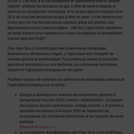
(PCAET). Cet outil, à la fois stratégique et opérationnel vise un double
objectif : atténuer les émissions de gaz à effet de serre et adapter le
territoire au changement climatique. Si le secteur agricole français émet
20 % du total des émissions de gaz à effet de serre¹, il n’en demeure pas
moins qu’il est l’un des principaux capteurs grâce aux prairies, aux
légumineuses et aux haies bocagères… Dès lors, l’agriculture représente
un levier d’action pour répondre aux enjeux écologiques et énergétiques
inscrits dans les PCAET.
Pour faire face à l’amplification des phénomènes climatiques
(inondations, sécheresses, orages…), l’agriculture doit s’adapter de
manière globale et systématique. Pour mettre en oeuvre la transition
agricole et alimentaire sur nos territoires, de nombreuses techniques
existent et l’agriculture biologique en fait partie.
Plusieurs travaux de recherche ont démontré les externalités positives de
l’agriculture biologique sur le climat :
Solagro a développé un scénario de prospectives agricole et
alimentaire à l’horizon 2050, intitulé « Afterres2050 ». En partant
des besoins actuels (alimentation, énergie, habitat…), il cherche à
satisfaire ces besoins à l’horizon 2050 en respectant les
écosystèmes, les contraintes territoriales et les objectifs de santé
publique.
|Résumé de l’étude ici |
La Coordination AgroBiologique des Pays de la Loire (CAB Pays