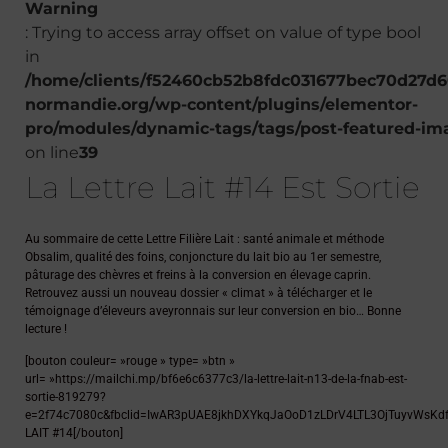
Warning
: Trying to access array offset on value of type bool
in
/home/clients/f52460cb52b8fdc031677bec70d27d60
normandie.org/wp-content/plugins/elementor-
pro/modules/dynamic-tags/tags/post-featured-im
on line
39
La Lettre Lait #14 Est Sortie
Au sommaire de cette Lettre Filière Lait : santé animale et méthode
Obsalim, qualité des foins, conjoncture du lait bio au 1er semestre,
pâturage des chèvres et
freins à la conversion en élevage caprin.
Retrouvez aussi un nouveau dossier « climat » à télécharger et le
témoignage d’éleveurs aveyronnais sur leur conversion en bio… Bonne
lecture !
[bouton couleur= »rouge » type= »btn »
url= »https://mailchi.mp/bf6e6c6377c3/la-lettre-lait-n13-de-la-fnab-est-
sortie-819279?
e=2f74c7080c&fbclid=IwAR3pUAE8jkhDXYkqJaOoD1zLDrV4LTL3OjTuyvWsKdf
LAIT #14[/bouton]