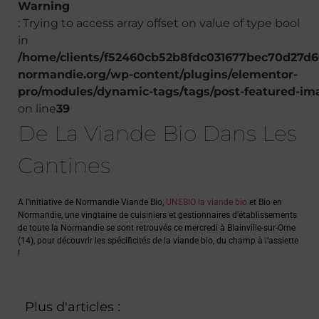
Warning
: Trying to access array offset on value of type bool
in
/home/clients/f52460cb52b8fdc031677bec70d27d60
normandie.org/wp-content/plugins/elementor-
pro/modules/dynamic-tags/tags/post-featured-im
on line
39
De La Viande Bio Dans Les
Cantines
A l’initiative de Normandie Viande Bio,
UNEBIO la viande bio
et Bio en
Normandie, une vingtaine de cuisiniers et gestionnaires d’établissements
de toute la Normandie se sont retrouvés ce mercredi à Blainville-sur-Orne
(14), pour découvrir les spécificités de la viande bio, du champ à l’assiette
!
Plus d'articles :