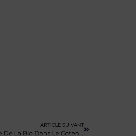
ARTICLE SUIVANT
INFO BEN | Retour Sur La Fête De La Bio Dans Le Cotentin (Manche)