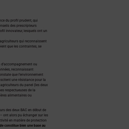
e du profil prudent, qui
nseils des prescripteurs
fil innovateur, lesquels ont un
 agriculteurs qui reconnaissent
ient que les contraintes, se
les d’accompagnement ou
 années, reconnaissant
constate que l’environnement
uscitent une résistance pour la
 agriculteurs du panel (les deux
ques respectueuses de la
ières alimentaires ou
lteurs des deux BAC en début de
l – ont alors pu échanger sur les
ctivité en matière de protection
tude constitue bien une base au