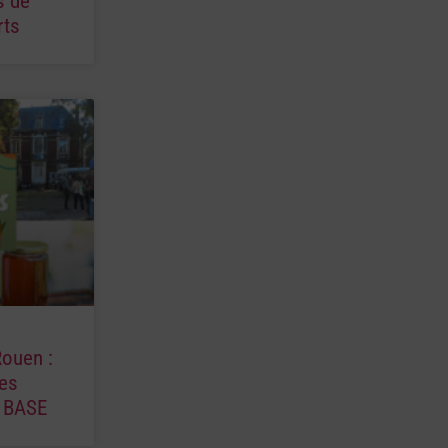
s de
rts
Rouen :
es
a BASE