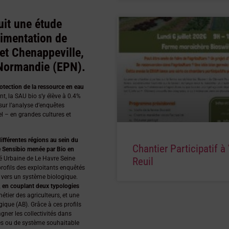
uit une étude
limentation de
et Chenappeville,
 Normandie (EPN).
otection de la ressource en eau
t, la SAU bio s’y élève à 0.4%
sur l’analyse d’enquêtes
l – en grandes cultures et
fférentes régions au sein du
Chantier Participatif à 
de Sensibio menée par Bio en
é Urbaine de Le Havre Seine
Reuil
profils des exploitants enquêtés
r vers un système biologique.
, en couplant deux typologies
étier des agriculteurs, et une
ique (AB). Grâce à ces profils
agner les collectivités dans
ues ou de système souhaitable