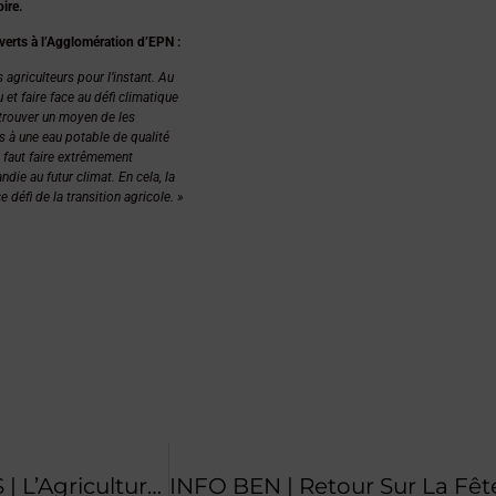
ire.
verts à l’Agglomération d’EPN :
agriculteurs pour l’instant. Au
et faire face au défi climatique
, trouver un moyen de les
ès à une eau potable de qualité
il faut faire extrêmement
ndie au futur climat. En cela, la
e défi de la transition agricole. »
RESSOURCES : CHIFFRES CLÉS ET ÉTUDES | L’Agriculture De Conservation Des Sols En Agriculture Biologique (l’ABC)