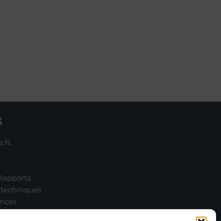
S
e.N.
Rapports
 techniques
onces