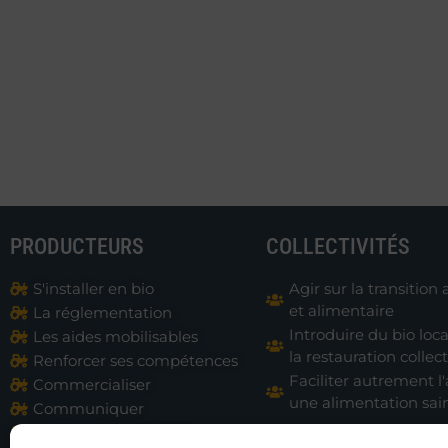
PRODUCTEURS
COLLECTIVITÉS
S'installer en bio
Agir sur la transition 
et alimentaire
La réglementation
Introduire du bio loc
Les aides mobilisables
la restauration collect
Renforcer ses compétences
Faciliter autrement l'
Commercialiser
une alimentation sai
Communiquer
Transmettre sa ferme