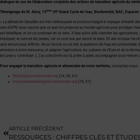
dialogue en vue de l’élaboration conjointe des actions de transition agricole du territo
ème
Témoignage de M. Alory, 13
VP Grand Cycle de l’eau, Biodiversité, BAC, Espaces 
« La démarche SensiBio est très intéressante et positive malgré le manque d’intérêt des 
sein d’EPN, nous savons que ce que l’on propose au monde agricole pour protéger l’eau 
est bénéfique, et on va continuer en ce sens. Il faut qu’on aille chercher les agriculteurs
impliquer, et surtout les jeunes, car ce sont eux qui seront là dans 20 ans lorsque l’acc
sera encore plus difficile. Nous l’avons vu cet été, la question de l’eau est primordiale, 
attention à notre ressource, et adapter l’agriculture, les cultures de l’Eure et de la Norma
bio peut y contribuer. […] la collectivité est là, prête à aider, accompagner pour relever c
Pour engager la transition agricole et alimentaire de votre territoire,
contactez-nous :
hbillot@bio-normandie.org
(14, 50, 61)
orouzierebeaulieu@bio-normandie.org
(76, 27)
ARTICLE PRÉCÉDENT