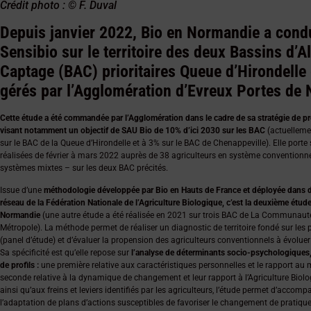
Crédit photo : © F. Duval
Depuis janvier 2022, Bio en Normandie a cond
Sensibio sur le territoire des deux Bassins d’A
Captage (BAC) prioritaires Queue d’Hirondelle 
gérés par l’Agglomération d’Evreux Portes de
Cette étude a été commandée par l’Agglomération dans le cadre de sa stratégie de pr
visant notamment un objectif de SAU Bio de 10% d’ici 2030 sur les BAC
(actuellemen
sur le BAC de la Queue d’Hirondelle et à 3% sur le BAC de Chenappeville). Elle porte 
réalisées de février à mars 2022 auprès de 38 agriculteurs en système conventionne
systèmes mixtes – sur les deux BAC précités.
Issue d’une
méthodologie développée par Bio en Hauts de France et déployée dans di
réseau de la Fédération Nationale de l’Agriculture Biologique, c’est la deuxième étu
Normandie
(une autre étude a été réalisée en 2021 sur trois BAC de La Communaut
Métropole). La méthode permet de réaliser un diagnostic de territoire fondé sur les 
(panel d’étude) et d’évaluer la propension des agriculteurs conventionnels à évolue
Sa spécificité est qu’elle repose sur
l’analyse de déterminants socio-psychologiques
de profils :
une première relative aux caractéristiques personnelles et le rapport au m
seconde relative à la dynamique de changement et leur rapport à l’Agriculture Biolog
ainsi qu’aux freins et leviers identifiés par les agriculteurs, l’étude permet d’accomp
l’adaptation de plans d’actions susceptibles de favoriser le changement de pratiq