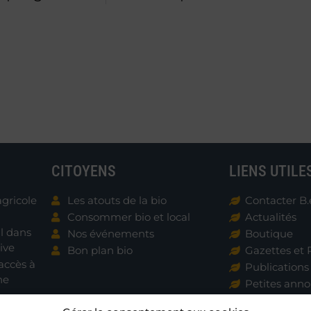
CITOYENS
LIENS UTILE
agricole
Les atouts de la bio
Contacter B.
Consommer bio et local
Actualités
al dans
Nos événements
Boutique
ive
Bon plan bio
Gazettes et 
accès à
Publications
ne
Petites ann