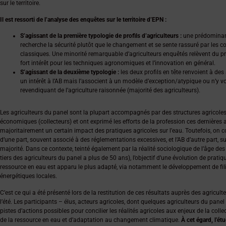
sur le territoire.
Il est ressorti de l’analyse des enquêtes sur le territoire d’EPN :
S’agissant de la première typologie de profils d’agriculteurs :
une prédominanc
recherche la sécurité plutôt que le changement et se sente rassuré par les co
classiques. Une minorité remarquable d’agriculteurs enquêtés relèvent du pro
fort intérêt pour les techniques agronomiques et l’innovation en général.
S’agissant de la deuxième typologie :
les deux profils en tête renvoient à des
un intérêt à l’AB mais l’associent à un modèle d’exception/atypique ou n’y vo
revendiquant de l’agriculture raisonnée (majorité des agriculteurs).
Les agriculteurs du panel sont la plupart accompagnés par des structures agrico
économiques (collecteurs) et ont exprimé les efforts de la profession ces dernières
majoritairement un certain impact des pratiques agricoles sur l’eau. Toutefois, on 
d’une part, souvent associé à des réglementations excessives, et l’AB d’autre part, s
majorité. Dans ce contexte, teinté également par la réalité sociologique de l’âge des
tiers des agriculteurs du panel a plus de 50 ans), l’objectif d’une évolution de prati
ressource en eau est apparu le plus adapté, via notamment le développement de fil
énergétiques locales.
C’est ce qui a été présenté lors de la restitution de ces résultats auprès des agricu
l’été. Les participants – élus, acteurs agricoles, dont quelques agriculteurs du pane
pistes d’actions possibles pour concilier les réalités agricoles aux enjeux de la colle
de la ressource en eau et d’adaptation au changement climatique.
À cet égard, l’é