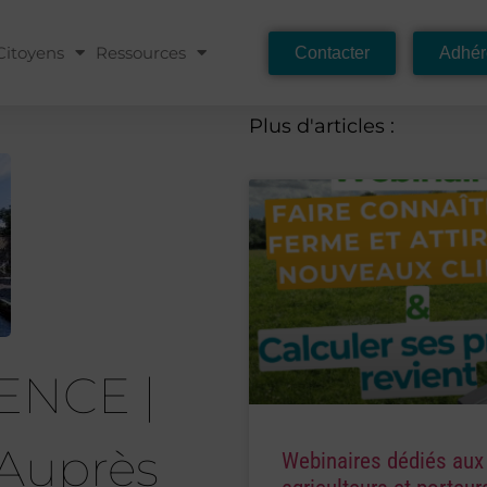
Citoyens
Ressources
Contacter
Adhér
Plus d'articles :
ENCE |
 Auprès
Webinaires dédiés aux