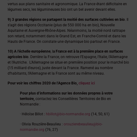
vertus aux plans sanitaire et agronomique. La France étant déficitaire en
légumes secs, les légumineuses bio ont un bel avenir devant elles.
9)
3 grandes régions se partagent la moitié des surfaces cultivées en bio
. Il
s’agit des régions Occitanie (plus de 550 000 ha en bio), Nouvelle
Aquitaine et Auvergne-Rhône-Alpes. Néanmoins, la moitié nord rattrape
son retard, notamment dans le Grand Est, en Franche-Comté et dans les
Hauts de France. On constate une dynamique bio partout en France.
10)
A l’échelle européenne
, l
a France est à la première place en surfaces
agricoles bio
. Derrière la France, on retrouve l’Espagne, l’Italie, l’Allemagne
et l’Autriche. L’Allemagne se situe en première position pour le marché bio
(15 milliard d’euros), juste devant la France. Ramené au nombre
d’habitants, l’Allemagne et la France sont au même niveau.
Pour voir les chiffres 2020 de l’Agence Bio,
cliquez ici
Pour plus d’informations sur les données propres à votre
territoire,
contactez les Conseillères Territoires de Bio en
Normandie :
· Héloïse Billot :
hbillot@bio-normandie.org
(14, 50, 61)
· Olivia Rouzière-Beaulieu :
orouzierebeaulieu@bio-
normandie.org
(76, 27)