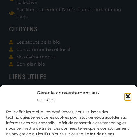
collective
Faciliter autrement l'accès à une alimentation
saine
CITOYENS
Les atouts de la bio
Consommer bio et local
Nos événements
Bon plan bio
LIENS UTILES
Contacter B.e.N.
Gérer le consentement aux
Actualités
cookies
Boutique
Gazettes et Rapports
Pour offrir les meilleures expériences, nous utilisons des
technologies telles que les cookies pour stocker et/ou accéder aux
Publications techniques
informations des appareils. Le fait de consentir à ces technologies
Petites annonces
nous permettra de traiter des données telles que le comportement
de navigation ou les ID uniques sur ce site. Le fait de ne pas