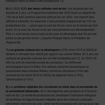
d’emplois dans la filière a été multiplié par 1,6.
6)
En 2020,
9,5% des terres cultivées sont en bio
. Les surfaces bio ont
doublé en 5 ans. Le Programme Ambition Bio 2022 fixait un objectif de
15% de la SAU (surface agricole utile) en bio en 2022. Cet objectif sera
difficile à atteindre. En revanche, il sera possible d’approcher les 15% de
producteurs bio ;
«
parce que ce sont les forces vives sur le terrain qui font
la bio. Et ce sont ces forces vives qui vont permettre son développement.
Plus il y a de forces vives et plus la bio peut se développer, que l’on est une
petite ou une grosse ferme
»,
d’après Philippe Henry, le Président de
l’Agence Bio.
7)
Les grandes cultures bio se développent
(+29% entre 2019 et 2020) et
tendent à rattraper leur retard par rapport aux autres filières. En 5 ans, les
surfaces en grandes cultures bio ont été multipliées par 2,2. En 2020, 95
000 ha sont en première année de conversion. Ce chiffre est
encourageant pour la filière. Par ailleurs, certaines dynamiques se
poursuivent dans d’autres filières, comme la viticulture (+16% des
surfaces en bio entre 2019 et 2020), les légumes frais (+19%),
l’arboriculture (+13%).
8)
Les
protéines végétales bio constituent un levier dans la reconquête de
la souveraineté alimentaire
. 46 % des légumes secs produits en France le
sont en bio. Le mode de production bio interdisant l’utilisation d’engrais
de synthèse, les légumineuses intégrées dans les rotations culturales
permettent d’enrichir les sols. Cette famille botanique est connue pour ses