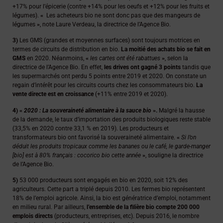
+17% pour l’épicerie (contre +14% pour les oeufs et +12% pour les fruits et
légumes).
«
Les acheteurs bio ne sont donc pas que des mangeurs de
légumes
»
, note Laure Verdeau, la directrice de l’Agence Bio.
3)
Les GMS (grandes et moyennes surfaces) sont toujours motrices en
termes de circuits de distribution en bio.
La moitié des achats bio se fait en
GMS
en 2020. Néanmoins,
«
les cartes ont été rabattues
»
, selon la
directrice de l’Agence Bio. En effet,
les drives ont gagné 3 points
tandis que
les supermarchés ont perdu 5 points entre 2019 et 2020. On constate un
regain d’intérêt pour les circuits courts chez les consommateurs bio.
La
vente directe est en croissance
(+11% entre 2019 et 2020).
4)
«
2020 : La souveraineté alimentaire à la sauce bio
».
Malgré la hausse
de la demande, le taux d’importation des produits biologiques reste stable
(33,5% en 2020 contre 33,1 % en 2019). Les producteurs et
transformateurs bio ont favorisé la souveraineté alimentaire.
«
Si l’on
déduit les produits tropicaux comme les bananes ou le café, le garde-manger
[bio] est à 80% français :
cocorico bio cette année
»
, souligne la directrice
de l’Agence Bio.
5)
53 000 producteurs sont engagés en bio en 2020, soit 12% des
agriculteurs. Cette part a triplé depuis 2010. Les fermes bio représentent
18% de l’emploi agricole. Ainsi, la bio est génératrice d’emploi, notamment
en milieu rural. Par ailleurs,
l’ensemble de la filière bio compte 200 000
emplois directs
(producteurs, entreprises, etc). Depuis 2016, le nombre