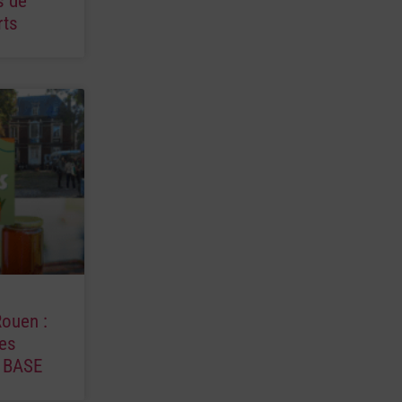
s de
rts
Rouen :
es
a BASE