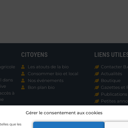
CITOYENS
LIENS UTILE
agricole
Les atouts de la bio
Contacter B.
Consommer bio et local
Actualités
al dans
Nos événements
Boutique
ive
Bon plan bio
Gazettes et 
accès à
Publications
ne
Petites ann
Gérer le consentement aux cookies
Adhérer
telles que les