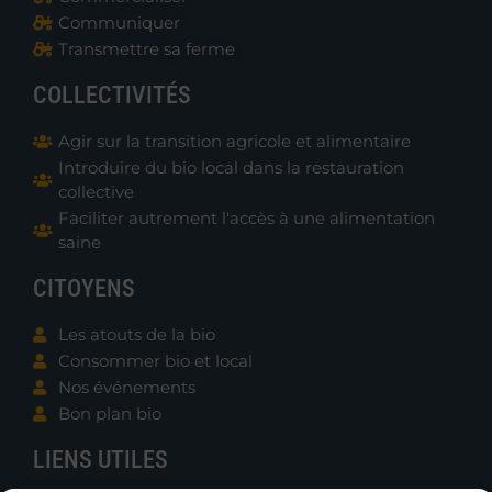
Communiquer
Transmettre sa ferme
COLLECTIVITÉS
Agir sur la transition agricole et alimentaire
Introduire du bio local dans la restauration
collective
Faciliter autrement l'accès à une alimentation
saine
CITOYENS
Les atouts de la bio
Consommer bio et local
Nos événements
Bon plan bio
LIENS UTILES