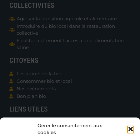
COLLECTIVITÉS
Agir sur la transition agricole et alimentaire
Introduire du bio local dans la restauration
collective
Faciliter autrement l'accès à une alimentation
saine
CITOYENS
Les atouts de la bio
Consommer bio et local
Nos événements
Bon plan bio
LIENS UTILES
Contacter B.e.N.
Gérer le consentement aux
Actualités
cookies
Boutique