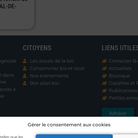
VAL-DE-
CITOYENS
LIENS UTILE
agricole
Les atouts de la bio
Contacter B.
Consommer bio et local
Actualités
al dans
Nos événements
Boutique
ive
Bon plan bio
Gazettes et 
accès à
Publications
ne
Petites ann
Adhérer
Gérer le consentement aux cookies
telles que les