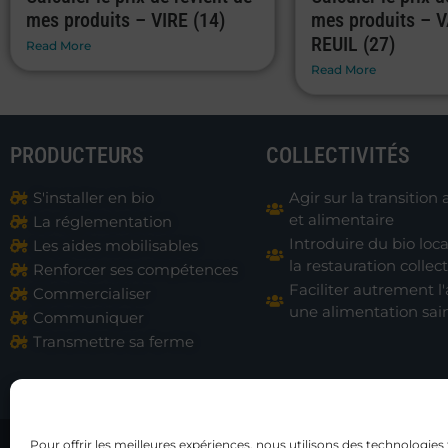
mes produits – VIRE (14)
mes produits – 
REUIL (27)
Read More
Read More
PRODUCTEURS
COLLECTIVITÉS
S'installer en bio
Agir sur la transition 
et alimentaire
La réglementation
Introduire du bio loc
Les aides mobilisables
la restauration collect
Renforcer ses compétences
Faciliter autrement l'
Commercialiser
une alimentation sai
Communiquer
Transmettre sa ferme
Pour offrir les meilleures expériences, nous utilisons des technologies 