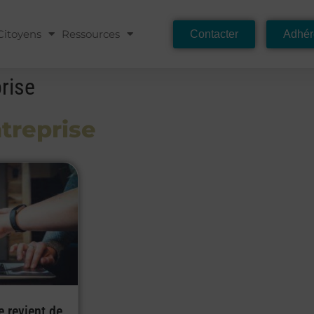
Citoyens
Ressources
Contacter
Adhér
prise
treprise
e revient de