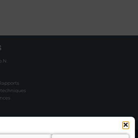
S
e.N.
Rapports
 techniques
onces