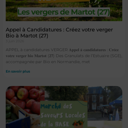
Appel à Candidatures : Créez votre verger
Bio à Martot (27)
3 juin 2026
APPEL à candidatures VERGER 𝐀𝐩𝐩𝐞𝐥 𝐚̀ 𝐜𝐚𝐧𝐝𝐢𝐝𝐚𝐭𝐮𝐫𝐞𝐬 : 𝐂𝐫𝐞́𝐞𝐳
𝐯𝐨𝐭𝐫𝐞 𝐯𝐞𝐫𝐠𝐞𝐫 𝐛𝐢𝐨 𝐌𝐚𝐫𝐭𝐨𝐭 (𝟐𝟕) Des Granulats de l’Estuaire (SGE),
accompagnée par Bio en Normandie, met
En savoir plus