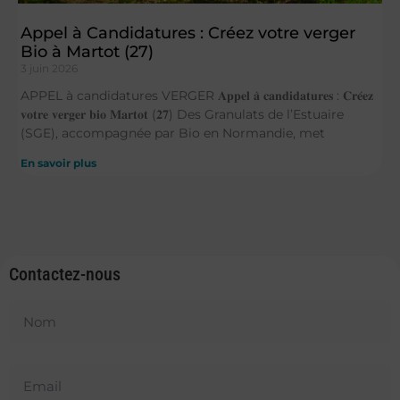
Appel à Candidatures : Créez votre verger
Bio à Martot (27)
3 juin 2026
APPEL à candidatures VERGER 𝐀𝐩𝐩𝐞𝐥 𝐚̀ 𝐜𝐚𝐧𝐝𝐢𝐝𝐚𝐭𝐮𝐫𝐞𝐬 : 𝐂𝐫𝐞́𝐞𝐳
𝐯𝐨𝐭𝐫𝐞 𝐯𝐞𝐫𝐠𝐞𝐫 𝐛𝐢𝐨 𝐌𝐚𝐫𝐭𝐨𝐭 (𝟐𝟕) Des Granulats de l’Estuaire
(SGE), accompagnée par Bio en Normandie, met
En savoir plus
Contactez-nous