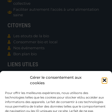
collective
Faciliter autrement l'accès à une alimentation
saine
CITOYENS
Les atouts de la bio
Consommer bio et local
Nos événements
Bon plan bio
LIENS UTILES
Contacter B.e.N.
Gérer le consentement aux
Actualités
cookies
Boutique
Gazettes et Rapports
Pour offrir les meilleures expériences, nous utilisons des
technologies telles que les cookies pour stocker et/ou accéder aux
Publications techniques
informations des appareils. Le fait de consentir à ces technologies
Petites annonces
nous permettra de traiter des données telles que le comportement
de navigation ou les ID uniques sur ce site. Le fait de ne pas