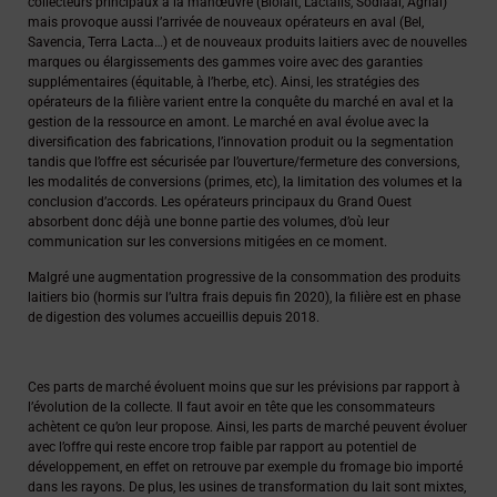
collecteurs principaux à la manœuvre (Biolait, Lactalis, Sodiaal, Agrial)
mais provoque aussi l’arrivée de nouveaux opérateurs en aval (Bel,
Savencia, Terra Lacta…) et de nouveaux produits laitiers avec de nouvelles
marques ou élargissements des gammes voire avec des garanties
supplémentaires (équitable, à l’herbe, etc). Ainsi, les stratégies des
opérateurs de la filière varient entre la conquête du marché en aval et la
gestion de la ressource en amont. Le marché en aval évolue avec la
diversification des fabrications, l’innovation produit ou la segmentation
tandis que l’offre est sécurisée par l’ouverture/fermeture des conversions,
les modalités de conversions (primes, etc), la limitation des volumes et la
conclusion d’accords. Les opérateurs principaux du Grand Ouest
absorbent donc déjà une bonne partie des volumes, d’où leur
communication sur les conversions mitigées en ce moment.
Malgré une augmentation progressive de la consommation des produits
laitiers bio (hormis sur l’ultra frais depuis fin 2020), la filière est en phase
de digestion des volumes accueillis depuis 2018.
Ces parts de marché évoluent moins que sur les prévisions par rapport à
l’évolution de la collecte. Il faut avoir en tête que les consommateurs
achètent ce qu’on leur propose. Ainsi, les parts de marché peuvent évoluer
avec l’offre qui reste encore trop faible par rapport au potentiel de
développement, en effet on retrouve par exemple du fromage bio importé
dans les rayons. De plus, les usines de transformation du lait sont mixtes,