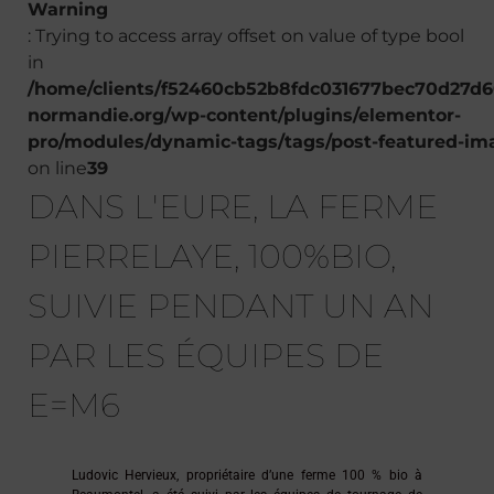
Warning
: Trying to access array offset on value of type bool
in
/home/clients/f52460cb52b8fdc031677bec70d27d60
normandie.org/wp-content/plugins/elementor-
pro/modules/dynamic-tags/tags/post-featured-im
on line
39
DANS L'EURE, LA FERME
PIERRELAYE, 100%BIO,
SUIVIE PENDANT UN AN
PAR LES ÉQUIPES DE
E=M6
Ludovic Hervieux, propriétaire d’une ferme 100 % bio à