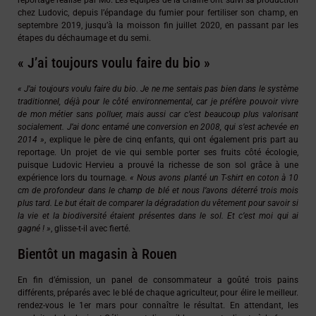
chez Ludovic, depuis l’épandage du fumier pour fertiliser son champ, en
septembre 2019, jusqu’à la moisson fin juillet 2020, en passant par les
étapes du déchaumage et du semi.
« J’ai toujours voulu faire du bio »
« J’ai toujours voulu faire du bio. Je ne me sentais pas bien dans le système
traditionnel, déjà pour le côté environnemental, car je préfère pouvoir vivre
de mon métier sans polluer, mais aussi car c’est beaucoup plus valorisant
socialement. J’ai donc entamé une conversion en 2008, qui s’est achevée en
2014 »
, explique le père de cinq enfants, qui ont également pris part au
reportage. Un projet de vie qui semble porter ses fruits côté écologie,
puisque Ludovic Hervieu a prouvé la richesse de son sol grâce à une
expérience lors du tournage.
« Nous avons planté un T-shirt en coton à 10
cm de profondeur dans le champ de blé et nous l’avons déterré trois mois
plus tard. Le but était de comparer la dégradation du vêtement pour savoir si
la vie et la biodiversité étaient présentes dans le sol. Et c’est moi qui ai
gagné ! »
, glisse-t-il avec fierté.
Bientôt un magasin à Rouen
En fin d’émission, un panel de consommateur a goûté trois pains
différents, préparés avec le blé de chaque agriculteur, pour élire le meilleur.
rendez-vous le 1er mars pour connaître le résultat. En attendant, les