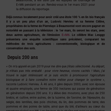
Beaumontel, a été suivi par les équipes de tournage de
E=M6 pendant un an. Rendez-vous le 1er mars 2021 pour
la diffusion du reportage.
Déjà connus localement pour avoir créé une étole 100 % en lin bio français
il y a un peu plus d’un an, Ludovic Hervieu et sa femme Céline,
propriétaires de la ferme de Pierrelaye à Beaumontel vont encore gagner en
notoriété en passant à la télévision : le 1er mars, ils seront les stars, avec
deux autres agriculteurs, de l’émission
E=M6
.
Le célèbre Mac Lesggy
présentera une enquête scientifique sans précédent, comparant les
méthodes de trois agricultures : conventionnelle, biologique et de
conservation des sols.
Depuis 200 ans
« On m’a appelé en juin 2019 pour me dire que j’étais sélectionné. Au départ,
je n’étais pas très emballé : pour vivre heureux, vivons cachés ! Mais, j’ai
trouvé le sujet intéressant et je suis enclin à promouvoir l’agriculture
biologique et à faire connaître notre métier pour changer le système »
,
raconte Ludovic Hervieu. À 46 ans, il gère depuis 2003, avec son épouse
et quatre employés, une ferme de 350 hectares qui passe de génération
en génération depuis 200 ans. Il y élève des moutons, avec plus de 250
brebis, et cultive, entre autres, de la luzerne, de l’avoine, de l’épeautre, du
seigle, des lentilles, des pois chiches, du lin, des pommes de terre, des
pommes et des poires de table, ainsi que du blé, d’ailleurs au cœur du
reportage réalisé par M6. Les équipes de la chaîne ont suivi sa production