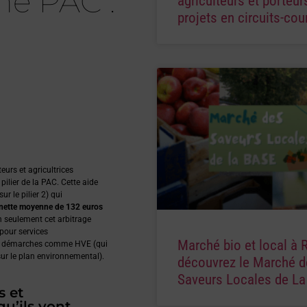
ne PAC :
agriculteurs et porteur
projets en circuits-cou
eurs et agricultrices
pilier de la PAC. Cette aide
ur le pilier 2) qui
 nette moyenne de 132 euros
n seulement cet arbitrage
pour services
Marché bio et local à 
des démarches comme HVE (qui
sur le plan environnemental).
découvrez le Marché d
Saveurs Locales de L
s et
qu’ils vont