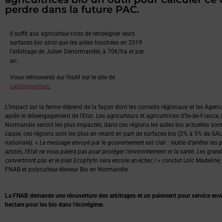
perdre dans la future PAC.
Il suffit aux agriculteur-rices de renseigner leurs
surfaces bio ainsi que les aides touchées en 2019
l’arbitrage de Julien Denormandie, à 70
/ha et par
€
an :
Vous retrouverez sur l’outil sur le site de
Labiopourtous
.
L’impact sur la ferme dépend de la façon dont les conseils régionaux et les Agences
après le désengagement de l’Etat. Les agriculteurs et agricultrices d’Ile-de-France
Normandie seront les plus impactés, dans ces régions les aides bio actuelles son
cause, ces régions sont les plus en retard en part de surfaces bio (2% à 5% de S
nationale). «
Le message envoyé par le gouvernement est clair : inutile d’arrêter les p
azotés, l’Etat ne vous paiera pas pour protéger l’environnement et la santé. Les gran
convertiront pas et le plan Ecophyto sera encore un échec ! »
conclut Loïc Madeline, 
FNAB et polyculteur-éleveur Bio en Normandie.
La FNAB demande une réouverture des arbitrages et un paiement pour service env
hectare pour les bio dans l’écorégime.