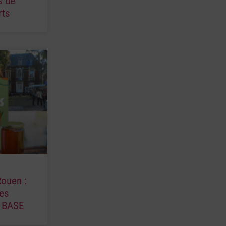
s de
rts
Rouen :
es
a BASE