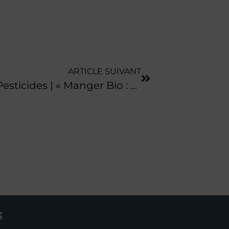
ARTICLE SUIVANT
Alerte Des Médecins Sur Les Pesticides | « Manger Bio : Un Enjeu Majeur De Santé Publique Ignoré Du Ministère De L’agriculture Et De L’alimentation
S