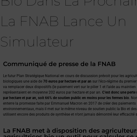
Bio Dans La Prochai
La FNAB Lance Un
Simulateur
Communiqué de presse de la FNAB
Le futur Plan Stratégique National en cours de discussion prévoit pour les agricult
biologiques une aide de
70 euros par hectare et par an
sur l’éco-régime du premier 
va remplacer deux dispositifs (le paiement vert sur le pilier 1 et l’aide au maintien s
représentaient en moyenne 202 euros par hectare et par an.
C’est donc une perte
par hectare et par an, soit 66% de soutien public en moins pour les fermes bio
. No
enterre la promesse faite par Emmanuel Macron en 2017 de créer des paiements 
environnementaux, mais il met sur le même niveau de soutien public la Bio et 
utilisent encore des produits de synthèse et n’ont jamais démontré leur efficacité 
La FNAB met à disposition des agriculteur
agricultrices bio un outil pour calculer ce 