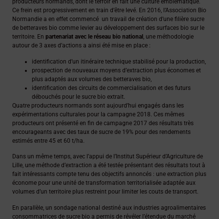
producteurs normands, dont le terroir en fait une culture emblématique.
Ce frein est progressivement en train d’être levé. En 2016, l’Association Bio
Normandie a en effet commencé un travail de création d’une filière sucre
de betteraves bio comme levier au développement des surfaces bio sur le
territoire. En
partenariat avec le réseau bio national
, une méthodologie
autour de 3 axes d’actions a ainsi été mise en place :
identification d’un itinéraire technique stabilisé pour la production,
prospection de nouveaux moyens d’extraction plus économes et
plus adaptés aux volumes des betteraves bio,
identification des circuits de commercialisation et des futurs
débouchés pour le sucre bio extrait.
Quatre producteurs normands sont aujourd’hui engagés dans les
expérimentations culturales pour la campagne 2018. Ces mêmes
producteurs ont présenté en fin de campagne 2017 des résultats très
encourageants avec des taux de sucre de 19% pour des rendements
estimés entre 45 et 60 t/ha.
Dans un même temps, avec l’appui de l’Institut Supérieur d’Agriculture de
Lille, une méthode d’extraction a été testée présentant des résultats tout à
fait intéressants compte tenu des objectifs annoncés : une extraction plus
économe pour une unité de transformation territorialisée adaptée aux
volumes d’un territoire plus restreint pour limiter les couts de transport.
En parallèle, un sondage national destiné aux industries agroalimentaires
consommatrices de sucre bio a permis de révéler l’étendue du marché