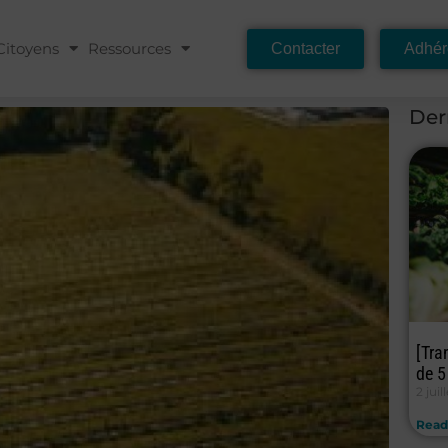
Citoyens
Ressources
Contacter
Adhér
Der
[Tra
de 5
2 juil
Read