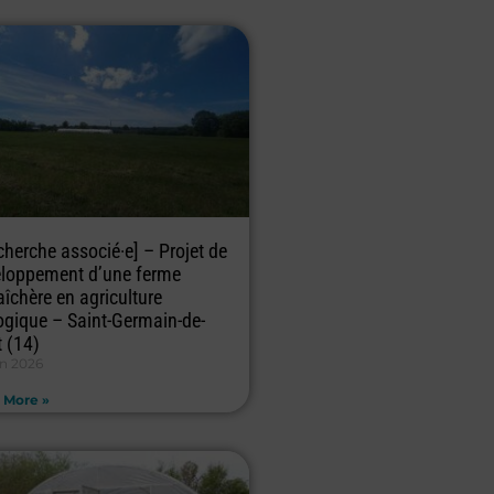
cherche associé·e] – Projet de
loppement d’une ferme
îchère en agriculture
ogique – Saint-Germain-de-
t (14)
in 2026
 More »