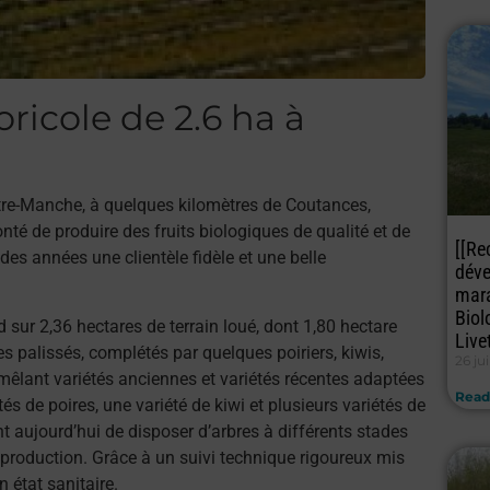
ricole de 2.6 ha à
ntre-Manche, à quelques kilomètres de Coutances,
nté de produire des fruits biologiques de qualité et de
[[Re
des années une clientèle fidèle et une belle
déve
mara
Biol
d sur 2,36 hectares de terrain loué, dont 1,80 hectare
Live
 palissés, complétés par quelques poiriers, kiwis,
26 ju
mêlant variétés anciennes et variétés récentes adaptées
Read
tés de poires, une variété de kiwi et plusieurs variétés de
t aujourd’hui de disposer d’arbres à différents stades
production. Grâce à un suivi technique rigoureux mis
 état sanitaire.