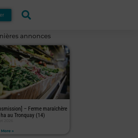
er
nières annonces
nsmission] – Ferme maraîchère
 ha au Tronquay (14)
let 2026
 More »