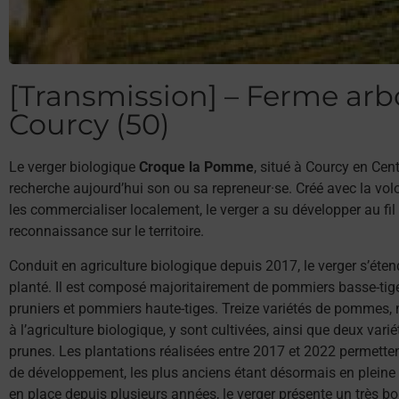
[Transmission] – Ferme arbo
Courcy (50)
Le verger biologique
Croque la Pomme
, situé à Courcy en Ce
recherche aujourd’hui son ou sa repreneur·se. Créé avec la volo
les commercialiser localement, le verger a su développer au fil 
reconnaissance sur le territoire.
Conduit en agriculture biologique depuis 2017, le verger s’éten
planté. Il est composé majoritairement de pommiers basse-tiges
pruniers et pommiers haute-tiges. Treize variétés de pommes, 
à l’agriculture biologique, y sont cultivées, ainsi que deux varié
prunes. Les plantations réalisées entre 2017 et 2022 permetten
de développement, les plus anciens étant désormais en pleine 
en place depuis plusieurs années, le verger présente un très bon