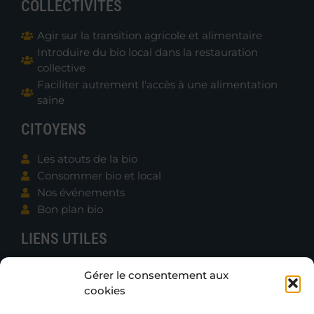
COLLECTIVITÉS
Agir sur la transition agricole et alimentaire
Introduire du bio local dans la restauration
collective
Faciliter autrement l'accès à une alimentation
saine
CITOYENS
Les atouts de la bio
Consommer bio et local
Nos événements
Bon plan bio
LIENS UTILES
Contacter B.e.N.
Gérer le consentement aux
Actualités
cookies
Boutique