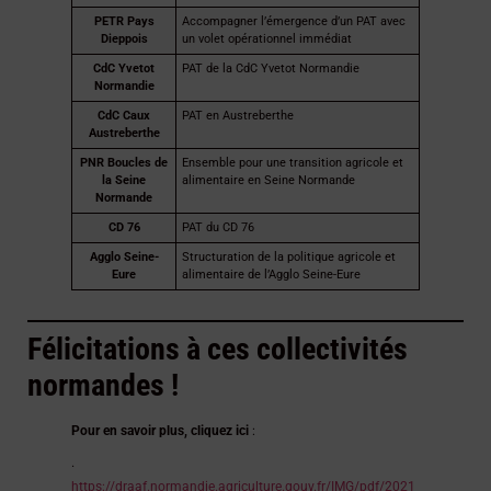
PETR Pays
Accompagner l’émergence d’un PAT avec
Dieppois
un volet opérationnel immédiat
CdC Yvetot
PAT de la CdC Yvetot Normandie
Normandie
CdC Caux
PAT en Austreberthe
Austreberthe
PNR Boucles de
Ensemble pour une transition agricole et
la Seine
alimentaire en Seine Normande
Normande
CD 76
PAT du CD 76
Agglo Seine-
Structuration de la politique agricole et
Eure
alimentaire de l’Agglo Seine-Eure
Félicitations à ces collectivités
normandes !
Pour en savoir plus, cliquez ici
:
·
https://draaf.normandie.agriculture.gouv.fr/IMG/pdf/2021