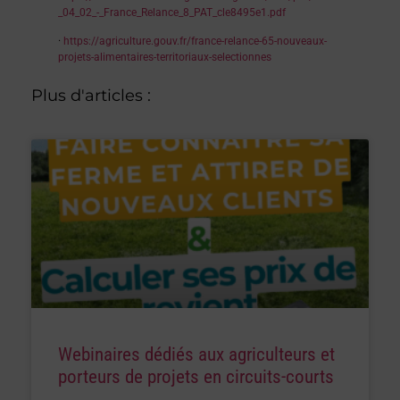
_04_02_-_France_Relance_8_PAT_cle8495e1.pdf
·
https://agriculture.gouv.fr/france-relance-65-nouveaux-
projets-alimentaires-territoriaux-selectionnes
Plus d'articles :
Webinaires dédiés aux agriculteurs et
porteurs de projets en circuits-courts