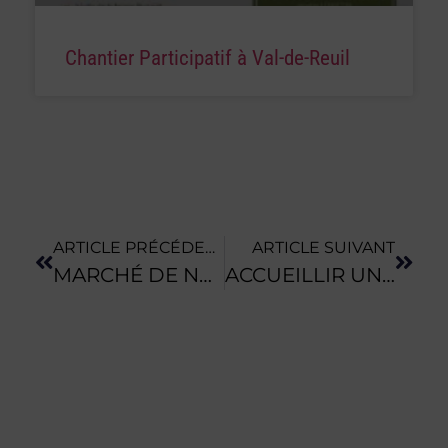
Chantier Participatif à Val-de-Reuil
ARTICLE PRÉCÉDENT
ARTICLE SUIVANT
MARCHÉ DE NOËL DES PRODUCTEURS FERMIERS & PRODUCTEURS BIOLOGIQUES | CALVADOS
ACCUEILLIR UN(E) APPRENTI(E) SUR SA FERME