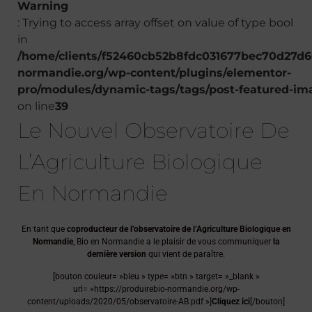
Warning
: Trying to access array offset on value of type bool
in
/home/clients/f52460cb52b8fdc031677bec70d27d60
normandie.org/wp-content/plugins/elementor-
pro/modules/dynamic-tags/tags/post-featured-im
on line
39
Le Nouvel Observatoire De
L’Agriculture Biologique
En Normandie
En tant que
coproducteur de l’observatoire de l’Agriculture Biologique en
Normandie
, Bio en Normandie a le plaisir de vous communiquer
la
dernière version
qui vient de paraître.
[bouton couleur= »bleu » type= »btn » target= »_blank »
url= »https://produirebio-normandie.org/wp-
content/uploads/2020/05/observatoire-AB.pdf »]
Cliquez ici
[/bouton]