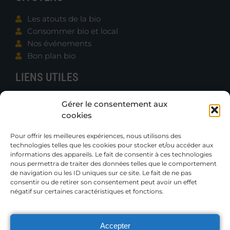
Les atouts de la bio
Consommer bio et local
Nos événements
Bon plan bio
LIENS UTILES
Contacter B.e.N.
Gérer le consentement aux
Actualités
cookies
Boutique
Gazettes et Rapports
Pour offrir les meilleures expériences, nous utilisons des
technologies telles que les cookies pour stocker et/ou accéder aux
Publications techniques
informations des appareils. Le fait de consentir à ces technologies
Petites annonces
nous permettra de traiter des données telles que le comportement
de navigation ou les ID uniques sur ce site. Le fait de ne pas
consentir ou de retirer son consentement peut avoir un effet
Adhérer
négatif sur certaines caractéristiques et fonctions.
Accepter