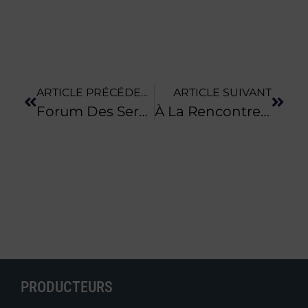
ARTICLE PRÉCÉDENT
ARTICLE SUIVANT
Forum Des Services Et Matériels Dédiés Aux Circuits-Courts
À La Rencontre Des Fermes À Transmettre : Deux Portes Ouvertes Dans La Manche
PRODUCTEURS