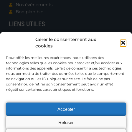
Nos événements
Bon plan bio
LIENS UTILES
Contacter B.e.N.
Gérer le consentement aux
Actualités
cookies
Boutique
Gazettes et Rapports
Pour offrir les meilleures expériences, nous utilisons des
technologies telles que les cookies pour stocker et/ou accéder aux
Publications techniques
informations des appareils. Le fait de consentir à ces technologies
Petites annonces
nous permettra de traiter des données telles que le comportement
de navigation ou les ID uniques sur ce site. Le fait de ne pas
consentir ou de retirer son consentement peut avoir un effet
Adhérer
négatif sur certaines caractéristiques et fonctions.
Accepter
MENTIONS LÉGALES
Refuser