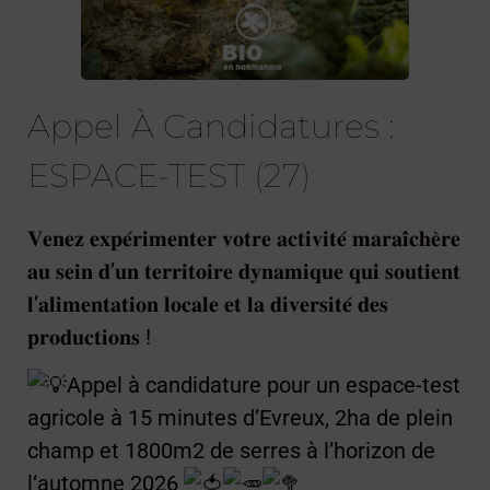
Appel À Candidatures :
ESPACE-TEST (27)
𝐕𝐞𝐧𝐞𝐳 𝐞𝐱𝐩𝐞́𝐫𝐢𝐦𝐞𝐧𝐭𝐞𝐫 𝐯𝐨𝐭𝐫𝐞 𝐚𝐜𝐭𝐢𝐯𝐢𝐭𝐞́ 𝐦𝐚𝐫𝐚𝐢̂𝐜𝐡𝐞̀𝐫𝐞
𝐚𝐮 𝐬𝐞𝐢𝐧 𝐝’𝐮𝐧 𝐭𝐞𝐫𝐫𝐢𝐭𝐨𝐢𝐫𝐞 𝐝𝐲𝐧𝐚𝐦𝐢𝐪𝐮𝐞 𝐪𝐮𝐢 𝐬𝐨𝐮𝐭𝐢𝐞𝐧𝐭
𝐥’𝐚𝐥𝐢𝐦𝐞𝐧𝐭𝐚𝐭𝐢𝐨𝐧 𝐥𝐨𝐜𝐚𝐥𝐞 𝐞𝐭 𝐥𝐚 𝐝𝐢𝐯𝐞𝐫𝐬𝐢𝐭𝐞́ 𝐝𝐞𝐬
𝐩𝐫𝐨𝐝𝐮𝐜𝐭𝐢𝐨𝐧𝐬 !
Appel à candidature pour un espace-test
agricole à 15 minutes d’Evreux, 2ha de plein
champ et 1800m2 de serres à l’horizon de
l
‘automne 2026