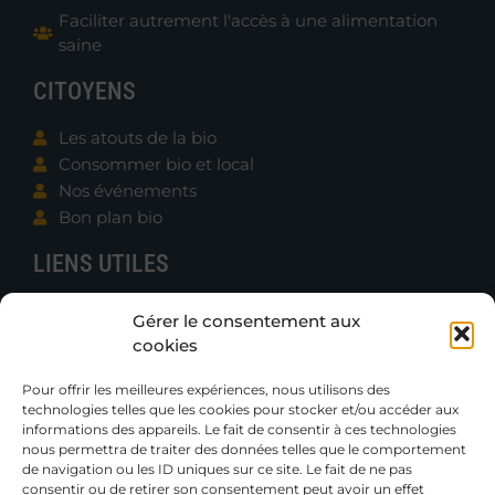
Faciliter autrement l'accès à une alimentation
saine
CITOYENS
Les atouts de la bio
Consommer bio et local
Nos événements
Bon plan bio
LIENS UTILES
Contacter B.e.N.
Gérer le consentement aux
Actualités
cookies
Boutique
Gazettes et Rapports
Pour offrir les meilleures expériences, nous utilisons des
technologies telles que les cookies pour stocker et/ou accéder aux
Publications techniques
informations des appareils. Le fait de consentir à ces technologies
Petites annonces
nous permettra de traiter des données telles que le comportement
de navigation ou les ID uniques sur ce site. Le fait de ne pas
consentir ou de retirer son consentement peut avoir un effet