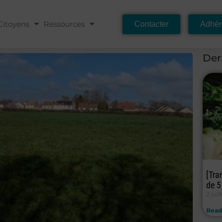
Citoyens
Ressources
Contacter
Adhér
Der
[Tra
de 5
2 juil
Read