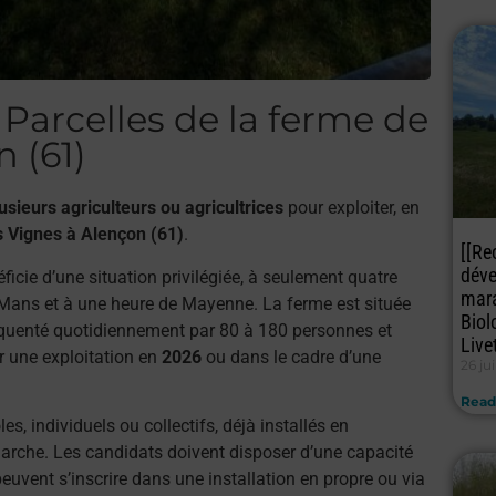
arcelles de la ferme de
 (61)
usieurs agriculteurs ou agricultrices
pour exploiter, en
s Vignes à Alençon (61)
.
[[Re
déve
ficie d’une situation privilégiée, à seulement quatre
mara
 Mans et à une heure de Mayenne. La ferme est située
Biol
réquenté quotidiennement par 80 à 180 personnes et
Live
r une exploitation en
2026
ou dans le cadre d’une
26 ju
Read
s, individuels ou collectifs, déjà installés en
arche. Les candidats doivent disposer d’une capacité
peuvent s’inscrire dans une installation en propre ou via