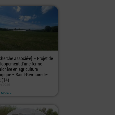
cherche associé·e] – Projet de
loppement d’une ferme
îchère en agriculture
ogique – Saint-Germain-de-
t (14)
in 2026
 More »