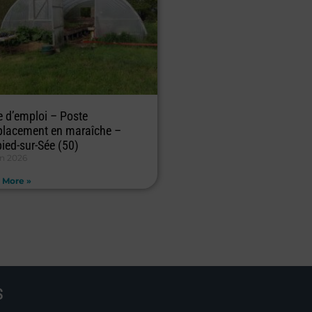
e d’emploi – Poste
lacement en maraîche –
pied-sur-Sée (50)
in 2026
 More »
S