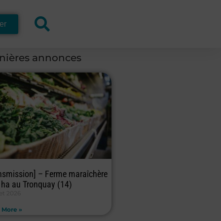
er
nières annonces
nsmission] – Ferme maraîchère
 ha au Tronquay (14)
let 2026
 More »