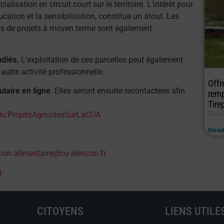
lisation en circuit court sur le territoire. L’intérêt pour
ucation et la sensibilisation, constitue un atout. Les
eurs de projets à moyen terme sont également
udiés.
L’exploitation de ces parcelles peut également
autre activité professionnelle.
Offr
ulaire en ligne
. Elles seront ensuite recontactées afin
remp
Tire
23 ju
/ProjetsAgricolesSurLaCUA
Read
tion.alimentaire@cu-alencon.fr
)
CITOYENS
LIENS UTILE