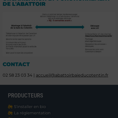
DE L'ABATTOIR
CONTACT
02 58 2
3 03 34
|
accueil@abattoirbaieducotentin.fr
PRODUCTEURS
S'installer en bio
La réglementation