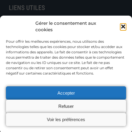
LIENS UTILES
Contacter B.e.N.
Gérer le consentement aux
Actualités
cookies
Boutique
Gazettes et Rapports
Pour offrir les meilleures expériences, nous utilisons des
technologies telles que les cookies pour stocker et/ou accéder aux
Publications techniques
informations des appareils. Le fait de consentir à ces technologies
Petites annonces
nous permettra de traiter des données telles que le comportement
de navigation ou les ID uniques sur ce site. Le fait de ne pas
consentir ou de retirer son consentement peut avoir un effet
Adhérer
négatif sur certaines caractéristiques et fonctions.
Accepter
MENTIONS LÉGALES
Refuser
Voir les préférences