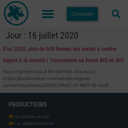
Contacter
Jour :
16 juillet 2020
D’ici 2025, plus de 500 fermes bio seront à vendre
Départ à la retraite | Transmettre sa ferme BIO en BIO
Vous n’arrivez pas à lire l’article cliquez ici :
https://produirebio-normandie.org/wp-
content/uploads/2020/07/ANC-12-1607-TE-1.pdf
PRODUCTEURS
S'installer en bio
La réglementation