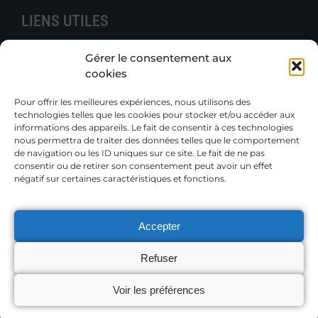
LIENS UTILES
Contacter B.e.N.
Gérer le consentement aux
Actualités
cookies
Boutique
Gazettes et Rapports
Pour offrir les meilleures expériences, nous utilisons des
technologies telles que les cookies pour stocker et/ou accéder aux
Publications techniques
informations des appareils. Le fait de consentir à ces technologies
Petites annonces
nous permettra de traiter des données telles que le comportement
de navigation ou les ID uniques sur ce site. Le fait de ne pas
consentir ou de retirer son consentement peut avoir un effet
Adhérer
négatif sur certaines caractéristiques et fonctions.
Accepter
MENTIONS LÉGALES
Refuser
Voir les préférences