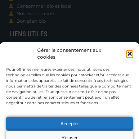
Consommer bio et local
Nos événements
Bon plan bio
LIENS UTILES
Contacter B.e.N.
Gérer le consentement aux
Actualités
cookies
Boutique
Gazettes et Rapports
Pour offrir les meilleures expériences, nous utilisons des
technologies telles que les cookies pour stocker et/ou accéder aux
Publications techniques
informations des appareils. Le fait de consentir à ces technologies
Petites annonces
nous permettra de traiter des données telles que le comportement
de navigation ou les ID uniques sur ce site. Le fait de ne pas
consentir ou de retirer son consentement peut avoir un effet
Adhérer
négatif sur certaines caractéristiques et fonctions.
Accepter
MENTIONS LÉGALES
Refuser