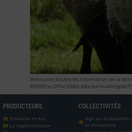
Retrouvez toutes les information de la lettr
819199?e=2f74c7080c&fbclid=IwAR0gpK
PRODUCTEURS
COLLECTIVITÉS
S'installer en bio
Agir sur la transition 
et alimentaire
La réglementation