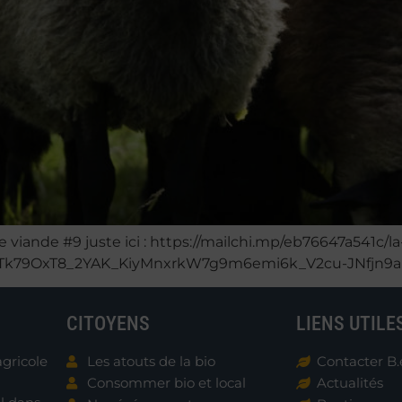
e viande #9 juste ici : https://mailchi.mp/eb76647a541c/la
C7Tk79OxT8_2YAK_KiyMnxrkW7g9m6emi6k_V2cu-JNfjn
CITOYENS
LIENS UTILE
agricole
Les atouts de la bio
Contacter B.
Consommer bio et local
Actualités