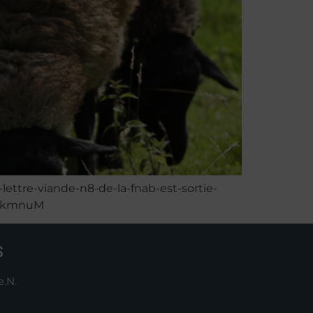
-lettre-viande-n8-de-la-fnab-est-sortie-
9akmnuM
S
e.N.